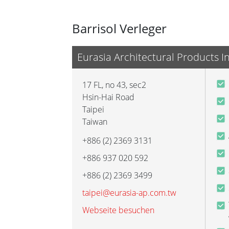
Barrisol Verleger
Eurasia Architectural Products In
17 FL, no 43, sec2
Hsin-Hai Road
Taipei
Taiwan
+886 (2) 2369 3131
+886 937 020 592
+886 (2) 2369 3499
taipei@eurasia-ap.com.tw
Webseite besuchen