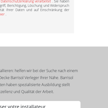
r
Datenschutzerklärung verarbeitet
. Sie haben
griff, Berichtigung, Löschung und Widerspruch
ität Ihrer Daten und auf Einschränkung der
hier
.
llieren: helfen wir bei der Suche nach einem
ecke Barrisol Verleger Ihrer Nähe. Barrisol
en haben spezialisierte Ausbildung stellt
zellenz und Qualität der Arbeit.
ser votre installateur