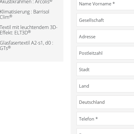
®
Akustikrahmen : Arcolis
Klimatisierung : Barrisol
®
Clim
Textil mit leuchtendem 3D-
®
Effekt: ELT3D
Glasfasertextil A2-s1, d0 :
®
GTs