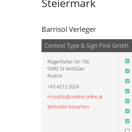
Steiermark
Barrisol Verleger
Context Type & Sign Pink Gmbh
Klagenfurter Str.156
9300
,
St Veit/Glan
Austria
+43 4212 2024
m.koschu@context-online.at
Webseite besuchen