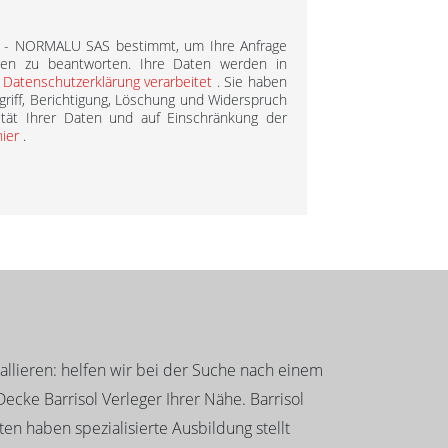
L - NORMALU SAS bestimmt, um Ihre Anfrage
gen zu beantworten. Ihre Daten werden in
r
Datenschutzerklärung verarbeitet
. Sie haben
griff, Berichtigung, Löschung und Widerspruch
ität Ihrer Daten und auf Einschränkung der
hier
.
llieren: helfen wir bei der Suche nach einem
ecke Barrisol Verleger Ihrer Nähe. Barrisol
en haben spezialisierte Ausbildung stellt