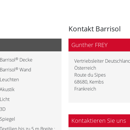
Kontakt Barrisol
Gunther FREY
®
Barrisol
Decke
Vertriebsleiter Deutschland
Österreich
®
Barrisol
Wand
Route du Sipes
Leuchten
68680
,
Kembs
Frankreich
Akustik
Licht
3D
Spiegel
Kontaktieren Sie uns
Textilien bis zu 5 m Breite :