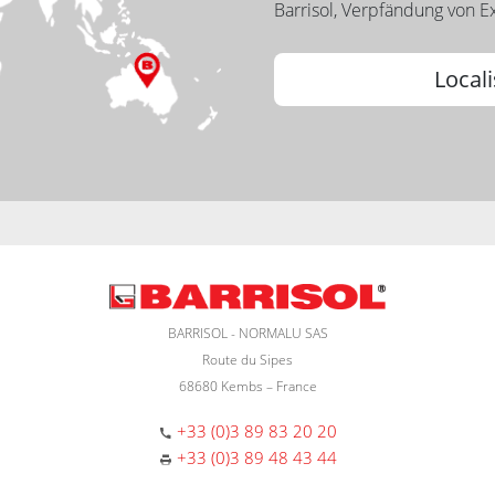
Barrisol, Verpfändung von Ex
Locali
BARRISOL - NORMALU SAS
Route du Sipes
68680 Kembs – France
+33 (0)3 89 83 20 20
+33 (0)3 89 48 43 44