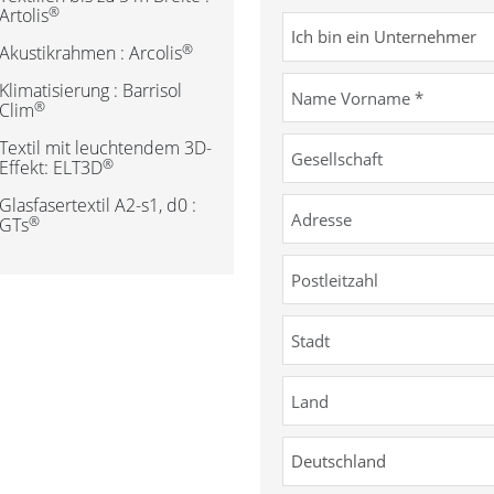
®
Artolis
®
Akustikrahmen : Arcolis
Klimatisierung : Barrisol
®
Clim
Textil mit leuchtendem 3D-
®
Effekt: ELT3D
Glasfasertextil A2-s1, d0 :
®
GTs