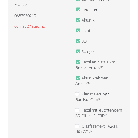
France
Leuchten
0687930215
Akustik
contact@ated.nc
Licht
3D
Spiegel
Textilien bis zu 5 m
Breite : Artolis
®
Akustikrahmen :
Arcolis
®
Klimatisierung :
Barrisol Clim
®
Textil mit leuchtendem
3D-Effekt: ELT3D
®
Glasfasertextil A2-s1,
d0 : GTs
®