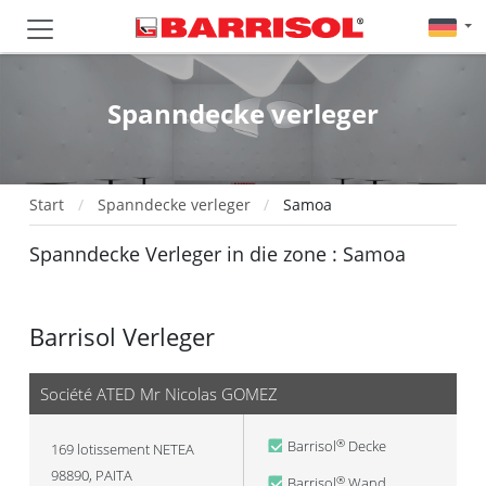
Spanndecke verleger
Start
Spanndecke verleger
Samoa
Spanndecke Verleger in die zone : Samoa
Barrisol Verleger
Société ATED Mr Nicolas GOMEZ
Barrisol
Decke
®
169 lotissement NETEA
98890
,
PAITA
Barrisol
Wand
®