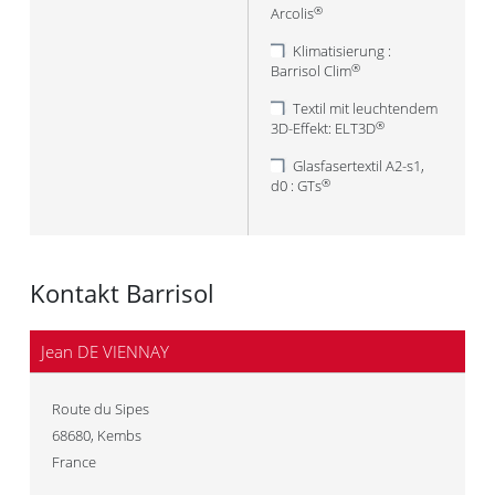
Arcolis
®
Klimatisierung :
Barrisol Clim
®
Textil mit leuchtendem
3D-Effekt: ELT3D
®
Glasfasertextil A2-s1,
d0 : GTs
®
Kontakt Barrisol
Jean DE VIENNAY
Route du Sipes
68680
,
Kembs
France