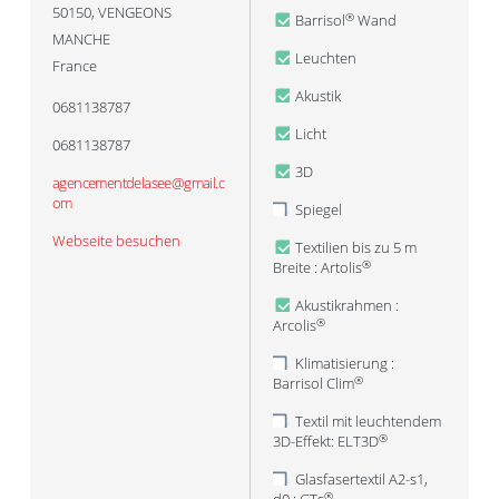
50150
,
VENGEONS
Barrisol
Wand
®
MANCHE
Leuchten
France
Akustik
0681138787
Licht
0681138787
3D
agencementdelasee@gmail.c
om
Spiegel
Webseite besuchen
Textilien bis zu 5 m
Breite : Artolis
®
Akustikrahmen :
Arcolis
®
Klimatisierung :
Barrisol Clim
®
Textil mit leuchtendem
3D-Effekt: ELT3D
®
Glasfasertextil A2-s1,
®