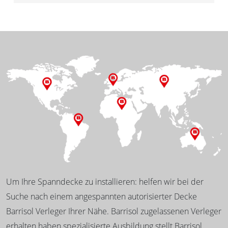
Um Ihre Spanndecke zu installieren: helfen wir bei der
Suche nach einem angespannten autorisierter Decke
Barrisol Verleger Ihrer Nähe. Barrisol zugelassenen Verleger
erhalten haben spezialisierte Ausbildung stellt Barrisol,