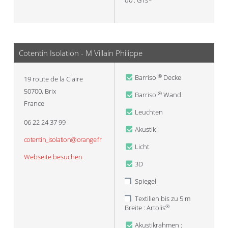
d0 : GTs
Cotentin Isolation - M Villain Philippe
Barrisol
Decke
®
19 route de la Claire
50700
,
Brix
Barrisol
Wand
®
France
Leuchten
06 22 24 37 99
Akustik
cotentin_isolation@orange.fr
Licht
Webseite besuchen
3D
Spiegel
Textilien bis zu 5 m
Breite : Artolis
®
Akustikrahmen :