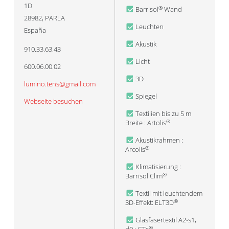
1D
Barrisol
Wand
®
28982
,
PARLA
Leuchten
España
Akustik
910.33.63.43
Licht
600.06.00.02
3D
lumino.tens@gmail.com
Spiegel
Webseite besuchen
Textilien bis zu 5 m
Breite : Artolis
®
Akustikrahmen :
Arcolis
®
Klimatisierung :
Barrisol Clim
®
Textil mit leuchtendem
3D-Effekt: ELT3D
®
Glasfasertextil A2-s1,
®