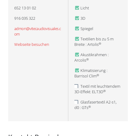
652 13 01 02
Licht
916 035 322
3D
admon@vitecaudiovisuales.c
Spiegel
om
Textilien bis zu 5 m
Webseite besuchen
Breite : Artolis
®
Akustikrahmen :
Arcolis
®
Klimatisierung :
Barrisol Clim
®
Textil mit leuchtendem
3D-Effekt: ELT3D
®
Glasfasertextil A2-s1,
d0 : GTs
®