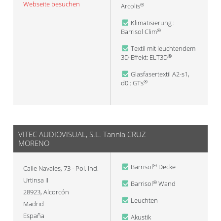
Webseite besuchen
Arcolis
®
Klimatisierung :
Barrisol Clim
®
Textil mit leuchtendem
3D-Effekt: ELT3D
®
Glasfasertextil A2-s1,
d0 : GTs
®
VITEC AUDIOVISUAL, S.L. Tannia CRUZ
MORENO
Barrisol
Decke
®
Calle Navales, 73 - Pol. Ind.
Urtinsa II
Barrisol
Wand
®
28923
,
Alcorcón
Leuchten
Madrid
España
Akustik