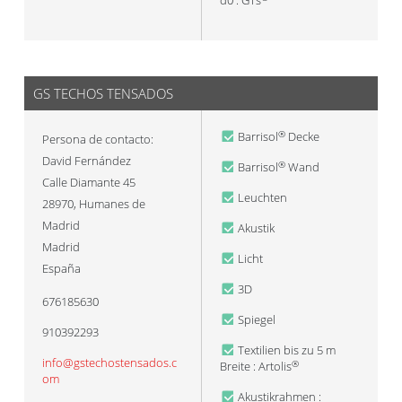
d0 : GTs
GS TECHOS TENSADOS
Barrisol
Decke
®
Persona de contacto:
David Fernández
Barrisol
Wand
®
Calle Diamante 45
Leuchten
28970
,
Humanes de
Madrid
Akustik
Madrid
Licht
España
3D
676185630
Spiegel
910392293
Textilien bis zu 5 m
info@gstechostensados.c
Breite : Artolis
®
om
Akustikrahmen :