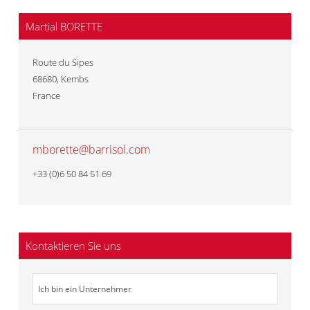
Martial BORETTE
Route du Sipes
68680
,
Kembs
France
mborette@barrisol.com
+33 (0)6 50 84 51 69
Kontaktieren Sie uns