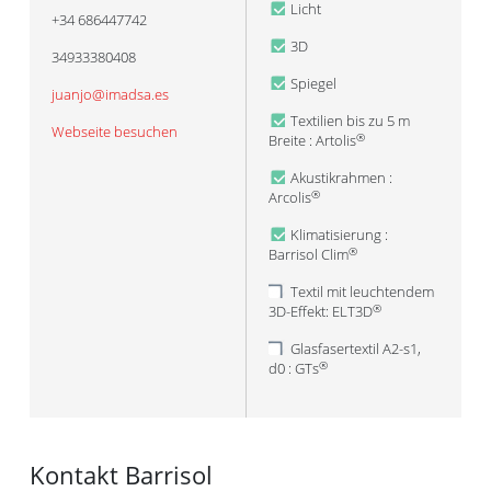
Licht
+34 686447742
3D
34933380408
Spiegel
juanjo@imadsa.es
Textilien bis zu 5 m
Webseite besuchen
Breite : Artolis
®
Akustikrahmen :
Arcolis
®
Klimatisierung :
Barrisol Clim
®
Textil mit leuchtendem
3D-Effekt: ELT3D
®
Glasfasertextil A2-s1,
d0 : GTs
®
Kontakt Barrisol