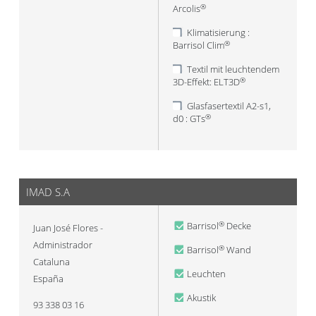
Arcolis
®
Klimatisierung :
Barrisol Clim
®
Textil mit leuchtendem
3D-Effekt: ELT3D
®
Glasfasertextil A2-s1,
d0 : GTs
®
IMAD S.A
Barrisol
Decke
®
Juan José Flores -
Administrador
Barrisol
Wand
®
Cataluna
Leuchten
España
Akustik
93 338 03 16