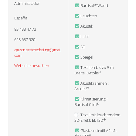
Administrador
Barrisol
Wand
®
Leuchten
España
Akustik
93 488 47 73
Licht
628 637 920
3D
agustin.stretchedceiling@gmail.
com
Spiegel
Webseite besuchen
Textilien bis zu 5 m
Breite : Artolis
®
Akustikrahmen :
Arcolis
®
Klimatisierung :
Barrisol Clim
®
Textil mit leuchtendem
3D-Effekt: ELT3D
®
Glasfasertextil A2-s1,
®