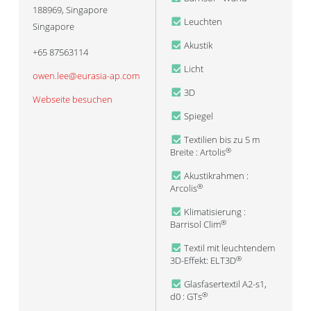
188969
,
Singapore
Leuchten
Singapore
Akustik
+65 87563114
Licht
owen.lee@eurasia-ap.com
3D
Webseite besuchen
Spiegel
Textilien bis zu 5 m
Breite : Artolis
®
Akustikrahmen :
Arcolis
®
Klimatisierung :
Barrisol Clim
®
Textil mit leuchtendem
3D-Effekt: ELT3D
®
Glasfasertextil A2-s1,
d0 : GTs
®