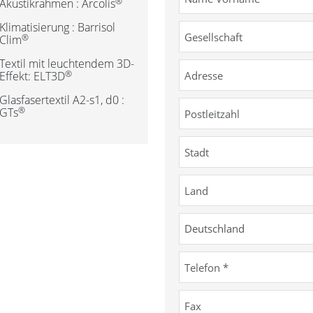
®
Akustikrahmen : Arcolis
Klimatisierung : Barrisol
®
Clim
Textil mit leuchtendem 3D-
®
Effekt: ELT3D
Glasfasertextil A2-s1, d0 :
®
GTs