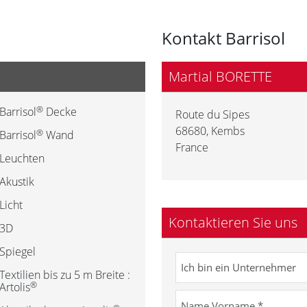
Kontakt Barrisol
Martial BORETTE
®
Barrisol
Decke
Route du Sipes
68680
,
Kembs
®
Barrisol
Wand
France
Leuchten
Akustik
Licht
Kontaktieren Sie uns
3D
Spiegel
Textilien bis zu 5 m Breite :
®
Artolis