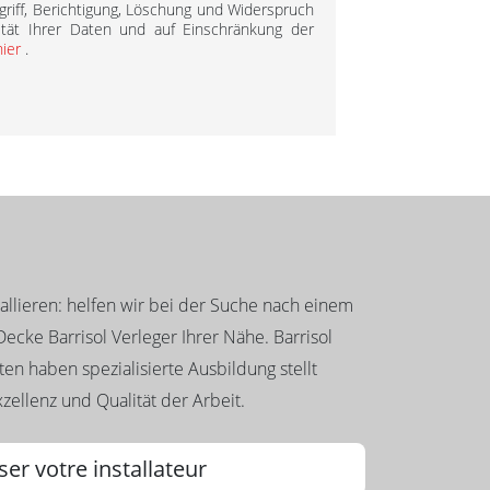
griff, Berichtigung, Löschung und Widerspruch
ität Ihrer Daten und auf Einschränkung der
hier
.
llieren: helfen wir bei der Suche nach einem
ecke Barrisol Verleger Ihrer Nähe. Barrisol
en haben spezialisierte Ausbildung stellt
zellenz und Qualität der Arbeit.
ser votre installateur