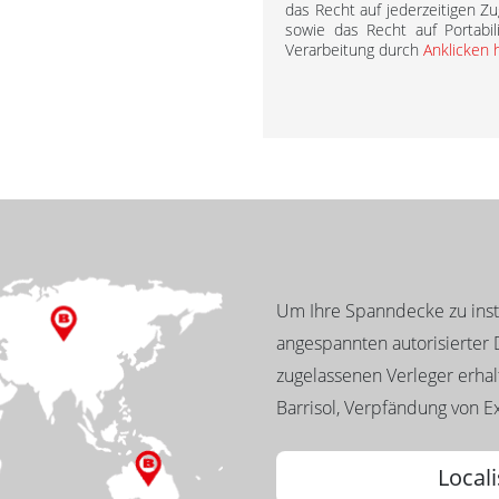
das Recht auf jederzeitigen Zu
sowie das Recht auf Portabil
Verarbeitung durch
Anklicken 
Um Ihre Spanndecke zu insta
angespannten autorisierter D
zugelassenen Verleger erhalt
Barrisol, Verpfändung von Ex
Locali