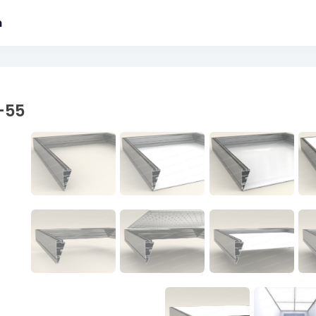
m
-55